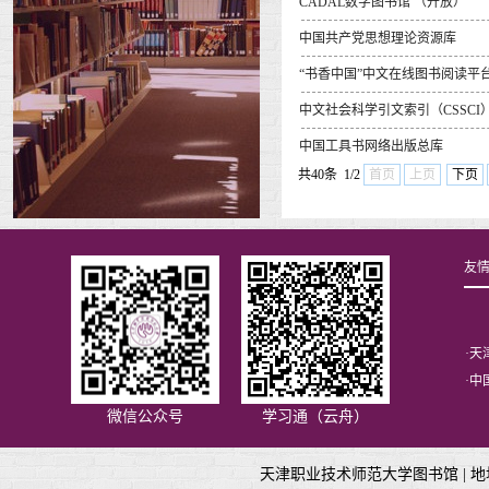
CADAL数字图书馆 （开放）
中国共产党思想理论资源库
“书香中国”中文在线图书阅读平
中文社会科学引文索引（CSSCI
中国工具书网络出版总库
共40条 1/2
首页
上页
下页
友
·
天
·
中
微信公众号
学习通（云舟）
天津职业技术师范大学图书馆 |
地