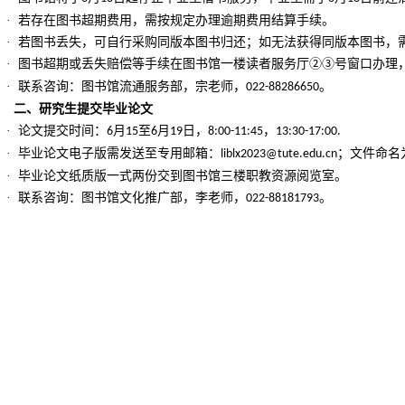
· 若存在图书超期费用，需按规定办理逾期费用结算手续。
· 若图书丢失，可自行采购同版本图书归还；如无法获得同版本图书，
· 图书超期或丢失赔偿等手续在图书馆一楼读者服务厅②③号窗口办理
· 联系咨询：图书馆流通服务部，宗老师，
。
022-88286650
二、研究生提交毕业论文
· 论文提交时间：
月
至
月
日，
，
6
15
6
19
8:00-11:45
13:30-17:00.
· 毕业论文电子版需发送至专用邮箱：
；文件命名
liblx2023@tute.edu.cn
· 毕业论文纸质版一式两份交到图书馆三楼职教资源阅览室。
· 联系咨询：图书馆文化推广部，李老师，
。
022-88181793