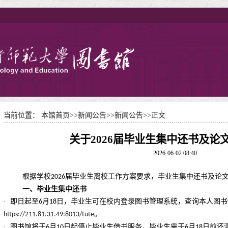
当前位置：
本馆首页
>>
新闻公告
>>
新闻公告
>>
正文
关于2026届毕业生集中还书及论
2026-06-02 08:40
根据学校
届毕业生离校工作方案要求，毕业生集中还书及论
2026
一、毕业生集中还书
· 即日起至
月
日，毕业生可在校内登录图书管理系统，查询本人图书
6
18
。
https://211.81.31.49:8013/tute
· 图书馆将于
月
日起停止毕业生借书服务，毕业生需于
月
日前还
6
10
6
18